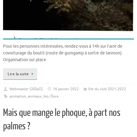
Pour les personnes intéressées, rendez-vous à 14h sur l’aire de
covoiturage du boutil (route de guingamp à sortie de lannion).
Organisation sur place.
Lire la suite
Webmaster GISSaCG
16 janvier 2022
Vie du club 2021-2022
animation
,
animaux
,
bio
,
flore
Mais que mange le phoque, à part nos
palmes ?