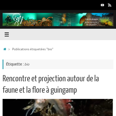
Passer
au
contenu
Accueil
Publications étiquetées "bio"
Étiquette :
bio
Rencontre et projection autour de la
faune et la flore à guingamp