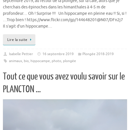
septembre 2019, au retour de la plongée, sur la cale, alors que je
cherchais des épinoches dans les himanthales à 4-5 m de
profondeur… Oh ! Surprise !!! Un hippocampe en pleine eau !! Si, si !
…Trop bien ! https://www.flickr.com/gp/144648201@N07/DFn2j7
Il s’agit d’un hippocampe…
Lire la suite
Isabelle Pettier
16 septembre 2019
Plongée 2018-2019
animaux
,
bio
,
hippocampe
,
photo
,
plongée
Tout ce que vous avez voulu savoir sur le
PLANCTON …