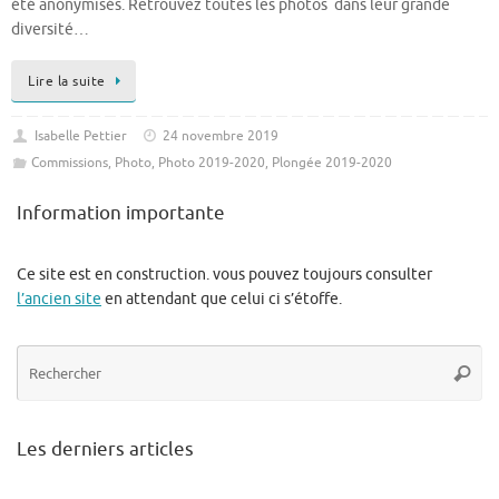
été anonymisés. Retrouvez toutes les photos dans leur grande
diversité…
Lire la suite
Isabelle Pettier
24 novembre 2019
Commissions
,
Photo
,
Photo 2019-2020
,
Plongée 2019-2020
Information importante
Ce site est en construction. vous pouvez toujours consulter
l’ancien site
en attendant que celui ci s’étoffe.
Re
Reche
po
:
Les derniers articles