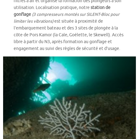
filtres à air et organise la formation des plongeurs à son
utilisation. Localisation pratique, notre
station de
gonflage
(3 compresseurs montés sur SILENT-Bloc pour
limiter les vibrations)
est située à proximité de
l’embarquement bateau et des 3 sites de plongée à la
côte de Pors Kamor (la Cale, Goélette, le Skewell). Accès
libre à partir du N3, après formation au gonflage et
engagement au suivi des règles de sécurité et d’usage.