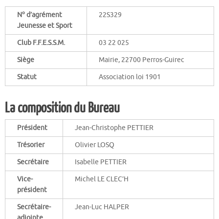
o
N
d’agrément
22S329
Jeunesse et Sport
Club F.F.E.S.S.M.
03 22 025
Siège
Mairie, 22700 Perros-Guirec
Statut
Association loi 1901
La composition du Bureau
Président
Jean-Christophe PETTIER
Trésorier
Olivier LOSQ
Secrétaire
Isabelle PETTIER
Vice-
Michel LE CLEC’H
président
Secrétaire-
Jean-Luc HALPER
adjointe