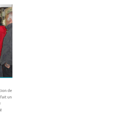
tion de
fait un
r
té