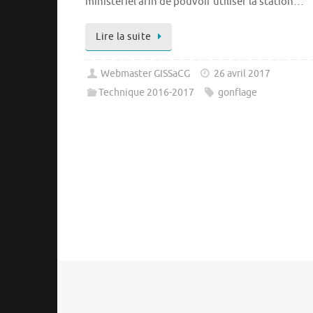
ministériel afin de pouvoir utiliser la station…
Lire la suite
Webmaster GISSaCG
26 avril 2017
Technique 2016-2017
gonflage