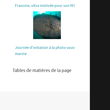
Francine, ultra motivée pour son N1
Journée d’initiation à la photo sous-
marine
Tables de matières de la page