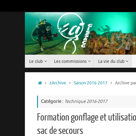
Passer
au
contenu
Passer
Le club
Les commissions
La vie du club
au
contenu
Accueil
zArchive
Saison 2016-2017
Archive pa
Catégorie :
Technique 2016-2017
Formation gonflage et utilisati
sac de secours