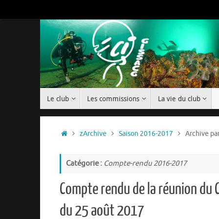
Passer
au
contenu
Passer
Le club
Les commissions
La vie du club
au
contenu
Accueil
zArchive
Saison 2016-2017
Archive pa
Catégorie :
Compte-rendu 2016-2017
Compte rendu de la réunion du 
du 25 août 2017