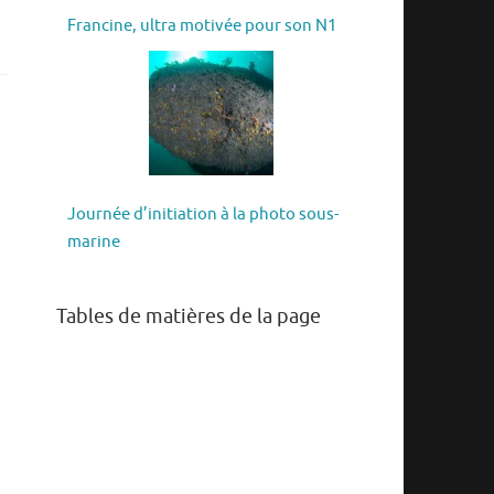
Francine, ultra motivée pour son N1
Journée d’initiation à la photo sous-
marine
Tables de matières de la page