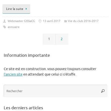
Lire la suite
Webmaster GISSaCG
13 avril 2017
Vie du club 2016-2017
annuaire
1
2
Information importante
Ce site est en construction. vous pouvez toujours consulter
l’ancien site
en attendant que celui ci s’étoffe.
Re
Reche
po
:
Les derniers articles