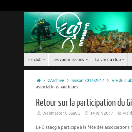
Passer
au
contenu
Passer
Le club
Les commissions
La vie du club
au
contenu
Accueil
zArchive
Saison 2016-2017
Vie du clu
associations nautiques
Retour sur la participation du G
Webmaster GISSaCG
14 juin 2017
Vie 
Le Gissacg a participé à la fête des associations 