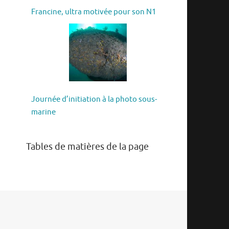
Francine, ultra motivée pour son N1
Journée d’initiation à la photo sous-
marine
Tables de matières de la page