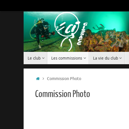
Passer
au
contenu
Passer
Le club
Les commissions
La vie du club
au
contenu
Accueil
Commission Photo
Commission Photo