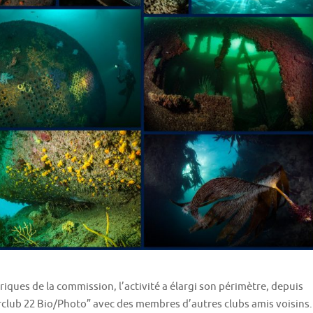
oriques de la commission, l’activité a élargi son périmètre, depuis
rclub 22 Bio/Photo” avec des membres d’autres clubs amis voisins