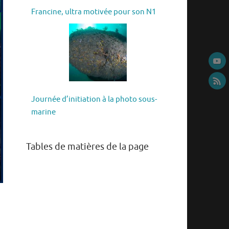
Francine, ultra motivée pour son N1
Journée d’initiation à la photo sous-
marine
Tables de matières de la page
.