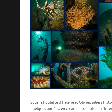
Sous la houlette d’Hélène et Olivier, piliers hist
quelques années, en créant la commission “inte