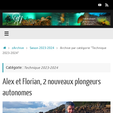
Passer
au
contenu
Accueil
zArchive
Saison 2023-2024
Archive par catégorie "Technique
2023-2024"
Catégorie :
Technique 2023-2024
Alex et Florian, 2 nouveaux plongeurs
autonomes