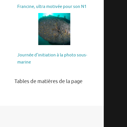
Francine, ultra motivée pour son N1
Journée d’initiation à la photo sous-
marine
Tables de matières de la page