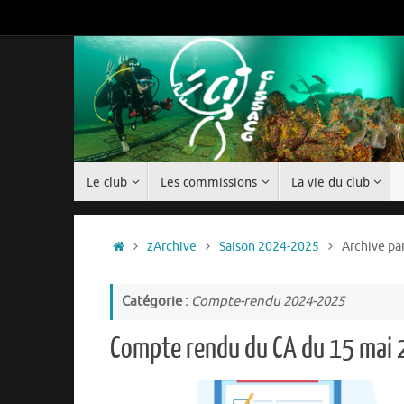
Passer
au
contenu
Passer
Le club
Les commissions
La vie du club
au
contenu
Accueil
zArchive
Saison 2024-2025
Archive pa
Catégorie :
Compte-rendu 2024-2025
Compte rendu du CA du 15 mai