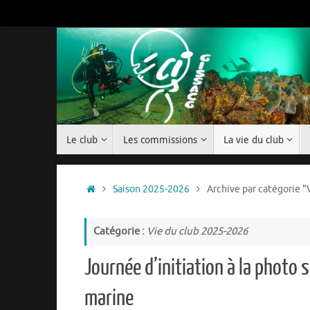
Passer
au
contenu
Passer
Le club
Les commissions
La vie du club
au
contenu
Accueil
Saison 2025-2026
Archive par catégorie "
Catégorie :
Vie du club 2025-2026
Journée d’initiation à la photo 
marine