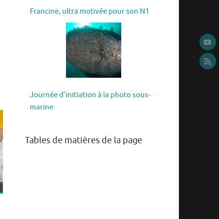
Francine, ultra motivée pour son N1
Journée d’initiation à la photo sous-
marine
Tables de matières de la page