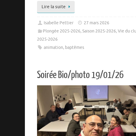
Lire la suite
Isabelle Pettier
27 mars 2026
Plongée 2025-2026
,
Saison 2025-2026
,
Vie du cl
2025-2026
animation
,
baptêmes
Soirée Bio/photo 19/01/26