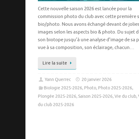
Cette nouvelle saison 2026 est lancée pour la
commission photo du club avec cette première 
bio/photo. Nous avons échangé devant de jolie
images selon les aspects bio & photo. Du sujet 
son biotope jusqu’à une analyse d’image de sa p
vue à sa composition, son éclairage, chacun…
Lire la suite
Yann Querrec
20 janvier 2026
Biologie 2025-2026
,
Photo
,
Photo 2025-2026
,
Plongée 2025-2026
,
Saison 2025-2026
,
Vie du club
,
du club 2025-2026