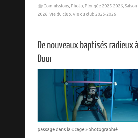
Commissions
,
Photo
,
Plongée 2025-2026
,
Saison
2026
,
Vie du club
,
Vie du club 2025-2026
De nouveaux baptisés radieux à
Dour
passage dans la « cage » photographié