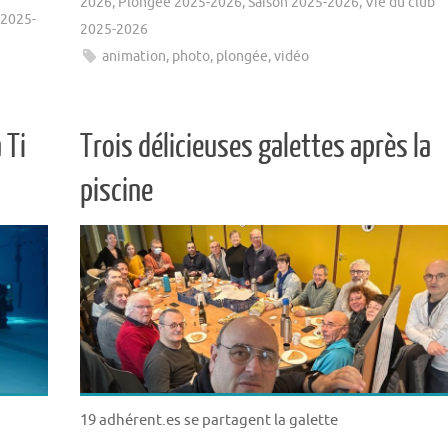
2026
,
Plongée 2025-2026
,
Saison 2025-2026
,
Vie du club
 2025-
2025-2026
animation
,
photo
,
plongée
,
vidéo
 Ti
Trois délicieuses galettes après la
piscine
19 adhérent.es se partagent la galette