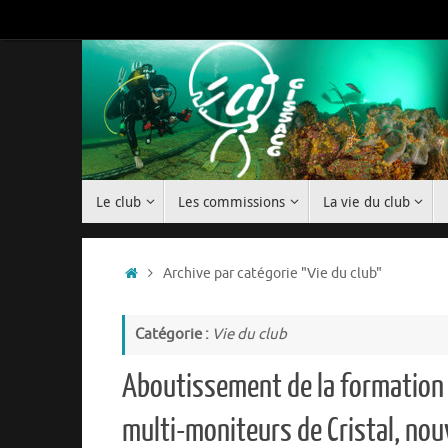
Passer
au
contenu
Passer
Le club
Les commissions
La vie du club
au
contenu
Accueil
Archive par catégorie "Vie du club"
Catégorie :
Vie du club
Aboutissement de la formation
multi-moniteurs de Cristal, nou