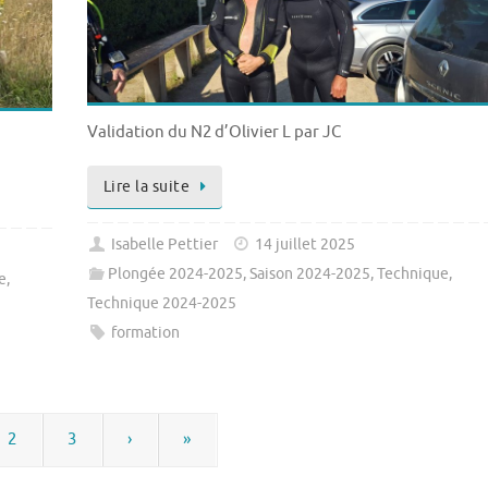
Validation du N2 d’Olivier L par JC
Lire la suite
Isabelle Pettier
14 juillet 2025
Plongée 2024-2025
,
Saison 2024-2025
,
Technique
,
e
,
Technique 2024-2025
formation
2
3
›
»