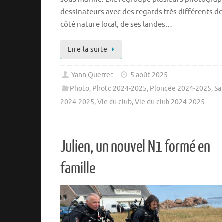
dessinateurs avec des regards très différents d
côté nature local, de ses landes…
Lire la suite
Yann Querrec
5 août 2025
Photo
,
Photo 2024-2025
,
Plongée 2024-2025
,
Sa
2024-2025
,
Vie du club
,
Vie du club 2024-2025
Julien, un nouvel N1 formé en
famille