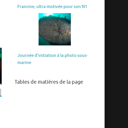
Francine, ultra motivée pour son N1
Journée d’initiation à la photo sous-
marine
Tables de matières de la page