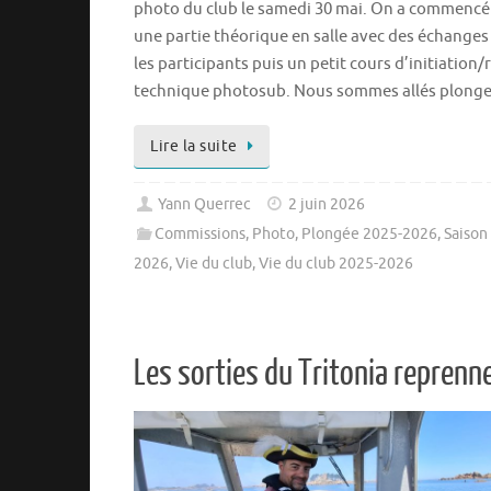
photo du club le samedi 30 mai. On a commencé
une partie théorique en salle avec des échanges
les participants puis un petit cours d’initiation/
technique photosub. Nous sommes allés plong
Lire la suite
Yann Querrec
2 juin 2026
Commissions
,
Photo
,
Plongée 2025-2026
,
Saison
2026
,
Vie du club
,
Vie du club 2025-2026
Les sorties du Tritonia reprenn