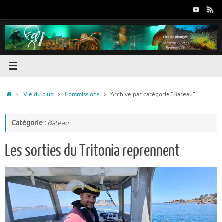
Passer
au
contenu
Accueil
Vie du club
Commissions
Archive par catégorie "Bateau"
Catégorie :
Bateau
Les sorties du Tritonia reprennent