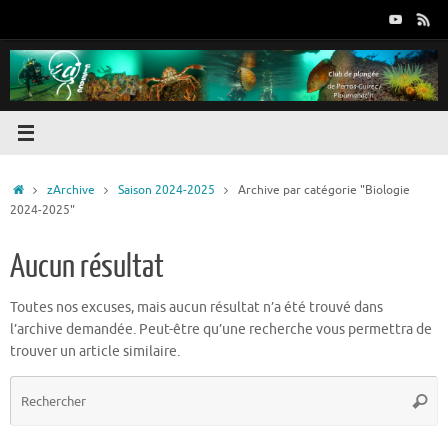
Passer
au
contenu
Accueil
zArchive
Saison 2024-2025
Archive par catégorie "Biologie
2024-2025"
Aucun résultat
Toutes nos excuses, mais aucun résultat n’a été trouvé dans
l’archive demandée. Peut-être qu’une recherche vous permettra de
trouver un article similaire.
R
Reche
p
: