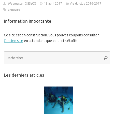
Webmaster GISSaCG
13 avril 2017
Vie du club 2016-2017
annuaire
Information importante
Ce site est en construction. vous pouvez toujours consulter
l’ancien site
en attendant que celui ci s’étoffe.
Re
Reche
po
:
Les derniers articles