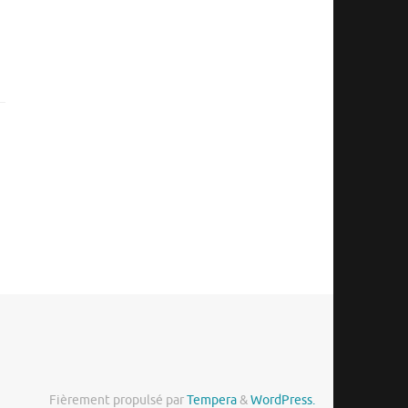
Fièrement propulsé par
Tempera
&
WordPress.