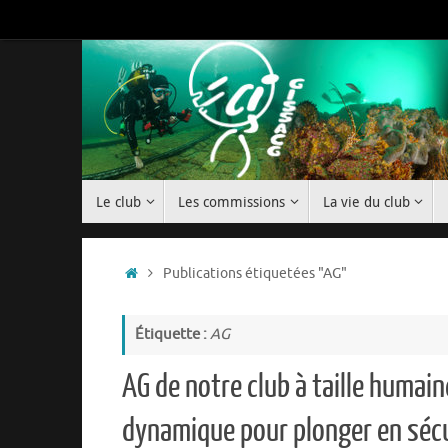
Passer
au
contenu
Passer
Le club
Les commissions
La vie du club
au
contenu
Accueil
Publications étiquetées "AG"
Étiquette :
AG
AG de notre club à taille humain
dynamique pour plonger en séc