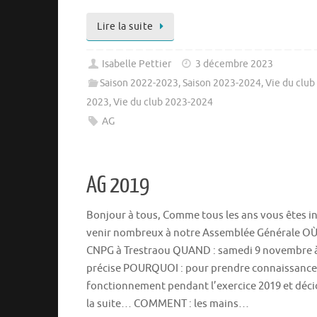
Lire la suite
Isabelle Pettier
3 décembre 2023
Saison 2022-2023
,
Saison 2023-2024
,
Vie du club
2023
,
Vie du club 2023-2024
AG
AG 2019
Bonjour à tous, Comme tous les ans vous êtes in
venir nombreux à notre Assemblée Générale OÙ
CNPG à Trestraou QUAND : samedi 9 novembre 
précise POURQUOI : pour prendre connaissance
fonctionnement pendant l’exercice 2019 et déci
la suite… COMMENT : les mains…