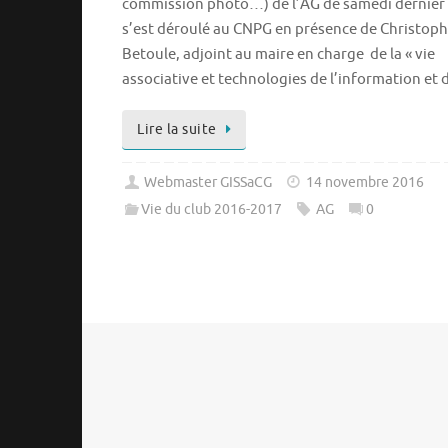
commission photo…) de l’AG de samedi dernier
s’est déroulé au CNPG en présence de Christop
Betoule, adjoint au maire en charge de la « vie
associative et technologies de l’information et
Lire la suite
Webmaster GISSaCG
14 novembre 2016
Vie du club 2016-2017
AG
0