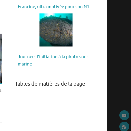
Francine, ultra motivée pour son N1
Journée d’initiation à la photo sous-
marine
Tables de matières de la page
t