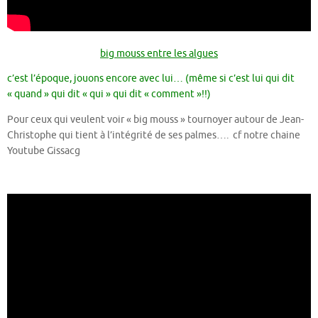
big mouss entre les algues
c’est l’époque, jouons encore avec lui… (même si c’est lui qui dit
« quand » qui dit « qui » qui dit « comment »!!)
Pour ceux qui veulent voir « big mouss » tournoyer autour de Jean-
Christophe qui tient à l’intégrité de ses palmes…. cf notre chaine
Youtube Gissacg