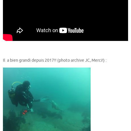
Il a bien grandi depuis 2017!! (photo archive JC, Merci!) :