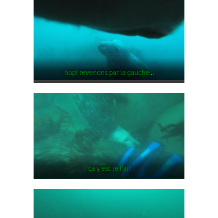
hop! revenons par la gauche.
..
ça y est je l’ai!