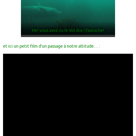
He! vous avez vu le Vol dos ! Fastoche!
et ici un petit film d’un passage à notre altitude… :