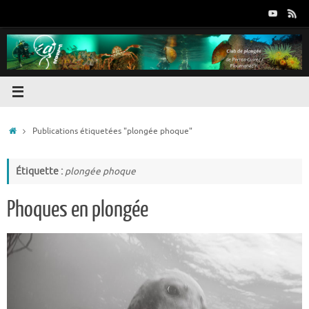
Passer
au
contenu
Accueil
Publications étiquetées "plongée phoque"
Étiquette :
plongée phoque
Phoques en plongée