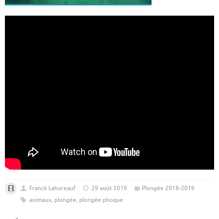
Franck Lahoreauf
29 août 2019
Plongée 2018-2019
animaux
,
plongée
,
plongée phoque