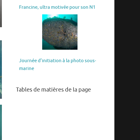
Francine, ultra motivée pour son N1
Journée d’initiation à la photo sous-
marine
Tables de matières de la page