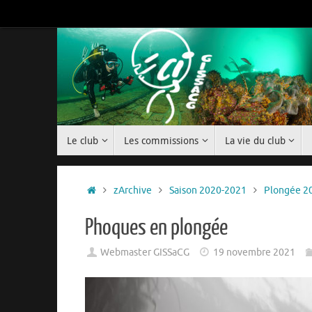
Passer
au
contenu
Passer
Le club
Les commissions
La vie du club
au
contenu
Accueil
zArchive
Saison 2020-2021
Plongée 2
Phoques en plongée
Webmaster GISSaCG
19 novembre 2021