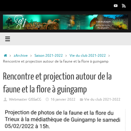
Passer
au
contenu
Accueil
zArchive
Saison 2021-2022
Vie du club 2021-2022
Rencontre et projection autour de la faune et la flore à guingamp
Rencontre et projection autour de la
faune et la flore à guingamp
Webmaster GISSaCG
16 janvier 2022
Vie du club 2021-2022