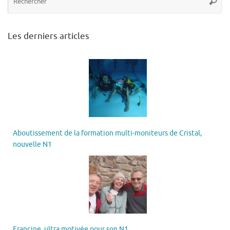
Reche
po
:
Les derniers articles
Aboutissement de la formation multi-moniteurs de Cristal,
nouvelle N1
Francine, ultra motivée pour son N1