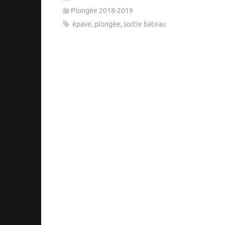
Plongée 2018-2019
épave
,
plongée
,
sortie bateau