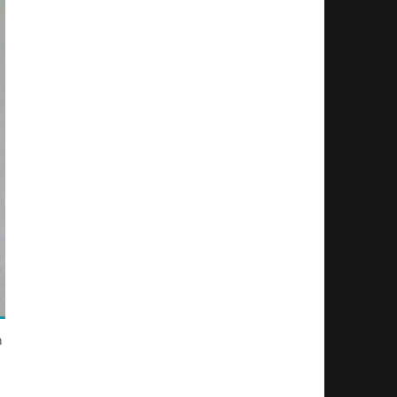
n
m
u