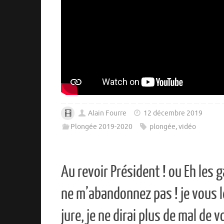
Alain Fourre
12 décembre 2019
Plongée 2019-2020
plongée
,
vidéo
Au revoir Président ! ou Eh les g
ne m’abandonnez pas ! je vous l
jure, je ne dirai plus de mal de v