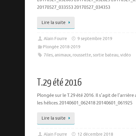
20170527_033553 20170527_034353
Lire la suite
Alain Fourre
9 septembre 2019
Plongée 2018-2019
7iles
,
animaux
,
roussette
,
sortie bateau
,
vidéo
T.29 été 2016
Plongée sur le T.29 été 2016. Il s’agit de l’arrière
les hélices.20140601_062418 20140601_061925
Lire la suite
Alain Fourre
12 décembre 2018