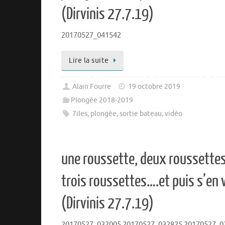
(Dirvinis 27.7.19)
20170527_041542
Lire la suite
Alain Fourre
19 octobre 2019
Plongée 2018-2019
7iles
,
plongée
,
sortie bateau
,
vidéo
une roussette, deux roussettes
trois roussettes….et puis s’en 
(Dirvinis 27.7.19)
20170527_032005 20170527_032825 20170527_0