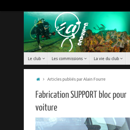
Passer
au
contenu
Passer
Le club
Les commissions
La vie du club
au
contenu
Accueil
Articles publiés par Alain Fourre
Fabrication SUPPORT bloc pour
voiture