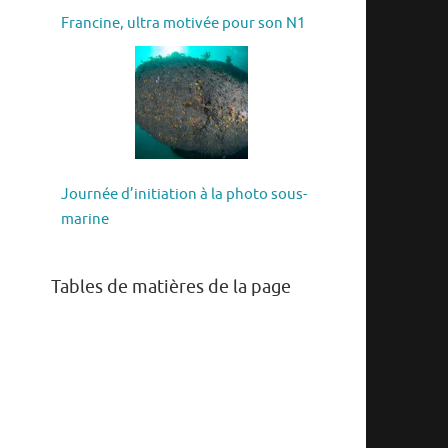
Francine, ultra motivée pour son N1
Journée d’initiation à la photo sous-
marine
Tables de matières de la page