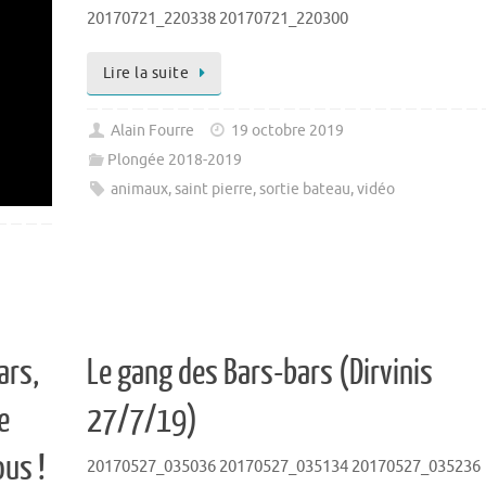
20170721_220338 20170721_220300
Lire la suite
Alain Fourre
19 octobre 2019
Plongée 2018-2019
animaux
,
saint pierre
,
sortie bateau
,
vidéo
ars,
Le gang des Bars-bars (Dirvinis
e
27/7/19)
ous !
20170527_035036 20170527_035134 20170527_035236