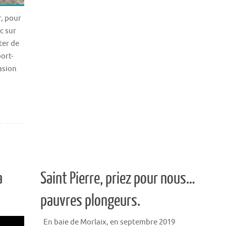
r, pour
c sur
ter de
ort-
casion
a
Saint Pierre, priez pour nous…
pauvres plongeurs.
En baie de Morlaix, en septembre 2019