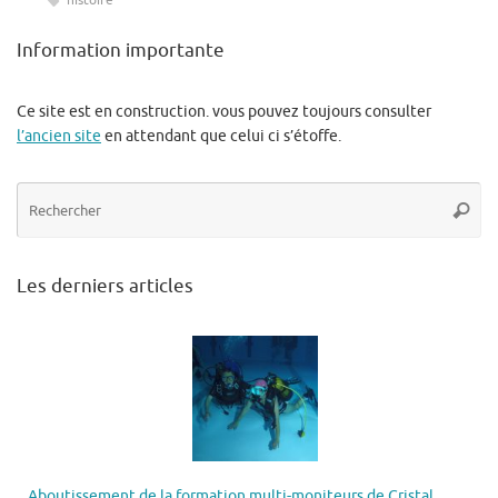
histoire
Information importante
Ce site est en construction. vous pouvez toujours consulter
l’ancien site
en attendant que celui ci s’étoffe.
Re
Reche
po
:
Les derniers articles
Aboutissement de la formation multi-moniteurs de Cristal,