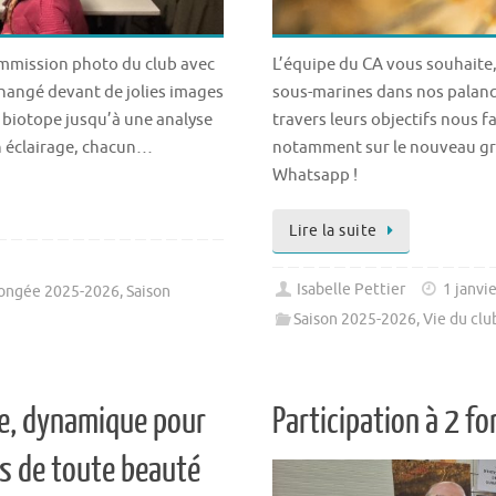
ommission photo du club avec
L’équipe du CA vous souhaite,
hangé devant de jolies images
sous-marines dans nos palanqu
n biotope jusqu’à une analyse
travers leurs objectifs nous f
n éclairage, chacun…
notamment sur le nouveau gr
Whatsapp !
Lire la suite
Isabelle Pettier
1 janvi
ongée 2025-2026
,
Saison
Saison 2025-2026
,
Vie du cl
ne, dynamique pour
Participation à 2 f
es de toute beauté