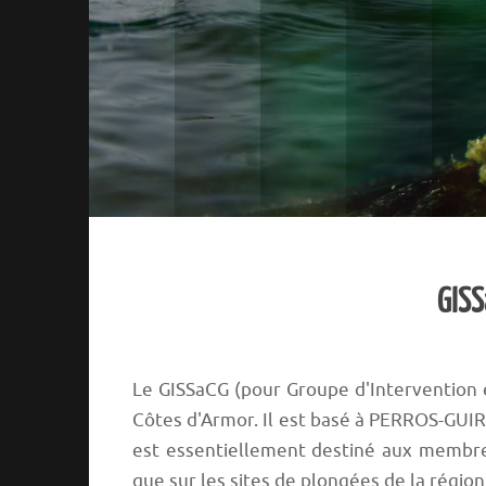
GISS
Le GISSaCG (pour Groupe d'Intervention e
Côtes d'Armor. Il est basé à PERROS-GUIR
est essentiellement destiné aux membres
que sur les sites de plongées de la région