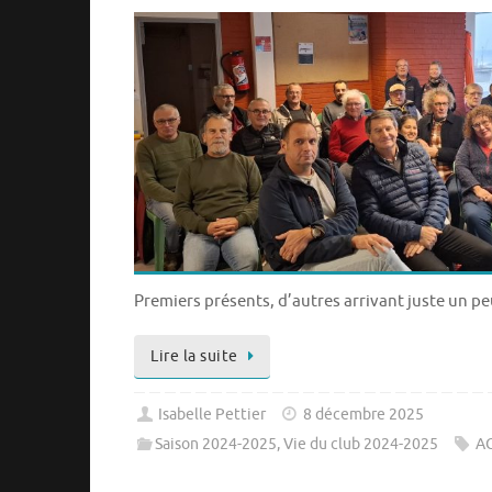
Premiers présents, d’autres arrivant juste un pe
Lire la suite
Isabelle Pettier
8 décembre 2025
Saison 2024-2025
,
Vie du club 2024-2025
A