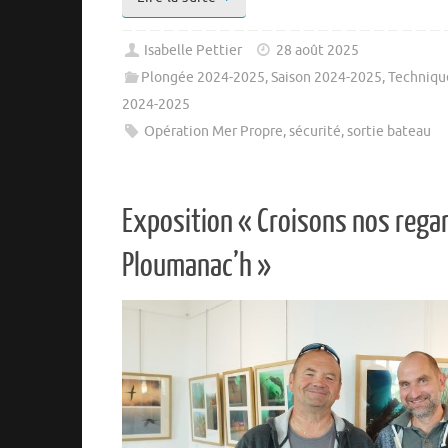
Isabelle Pettier
28 août 2025
Plongée 2024-2025
,
Saison 2024-2025
,
Techniqu
2024-2025
Opération Mer Propre
,
sécurité
,
sortie bateau
Exposition « Croisons nos rega
Ploumanac’h »