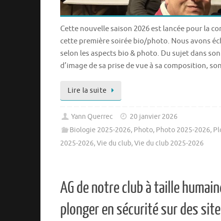
Cette nouvelle saison 2026 est lancée pour la c
cette première soirée bio/photo. Nous avons éc
selon les aspects bio & photo. Du sujet dans so
d’image de sa prise de vue à sa composition, so
Lire la suite
Yann Querrec
20 janvier 2026
Biologie 2025-2026
,
Photo
,
Photo 2025-2026
,
Pl
2025-2026
,
Vie du club
,
Vie du club 2025-2026
AG de notre club à taille humai
plonger en sécurité sur des sit