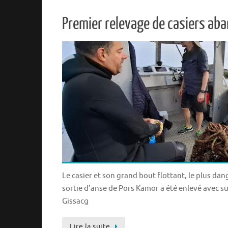
Premier relevage de casiers aba
Le casier et son grand bout flottant, le plus da
sortie d’anse de Pors Kamor a été enlevé avec su
Gissacg
Lire la suite