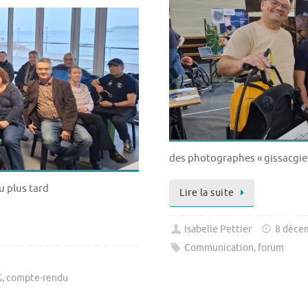
des photographes « gissacgie
u plus tard
Lire la suite
Isabelle Pettier
8 déce
Communication
,
forum
G
,
compte-rendu