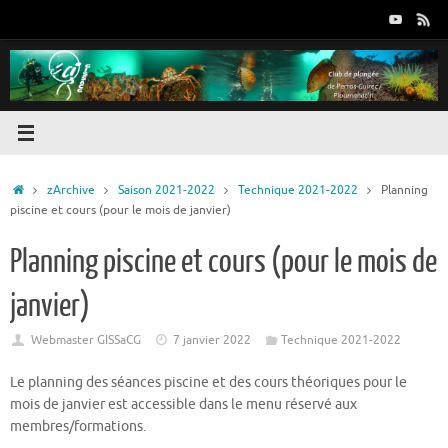
Passer
au
contenu
Accueil
zArchive
Saison 2021-2022
Technique 2021-2022
Planning
piscine et cours (pour le mois de janvier)
Planning piscine et cours (pour le mois de
janvier)
Webmaster GISSaCG
7 janvier 2022
Technique 2021-2022
Le planning des séances piscine et des cours théoriques pour le
mois de janvier est accessible dans le menu réservé aux
membres/formations.