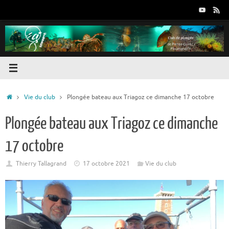
Passer
au
contenu
Accueil
Vie du club
Plongée bateau aux Triagoz ce dimanche 17 octobre
Plongée bateau aux Triagoz ce dimanche
17 octobre
Thierry Tallagrand
17 octobre 2021
Vie du club