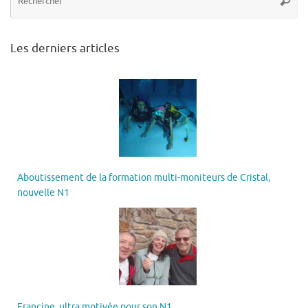
Reche
po
:
Les derniers articles
Aboutissement de la formation multi-moniteurs de Cristal,
nouvelle N1
Francine, ultra motivée pour son N1