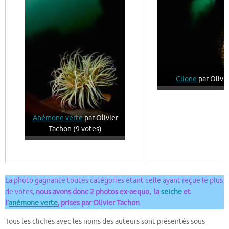
Clione
par Olivie
Anémone verte
par Olivier
Tachon (9 votes)
La photo gagnante toutes catégories étant celle ayant reçue le plus
de votes,
nous avons donc 2 photos ex-aequo, la
seiche
et
l’
anémone verte
, prises par Olivier Tachon
.
Tous les clichés avec les noms des auteurs sont présentés sous