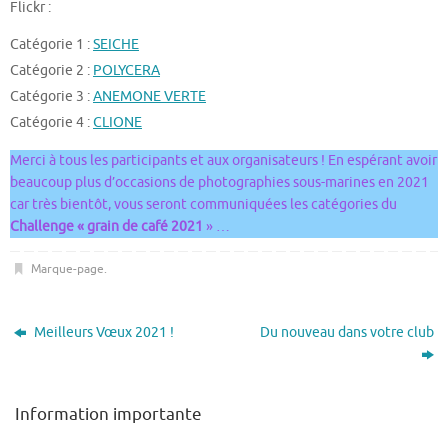
Flickr :
Catégorie 1 :
SEICHE
Catégorie 2 :
POLYCERA
Catégorie 3 :
ANEMONE VERTE
Catégorie 4 :
CLIONE
Merci à tous les participants et aux organisateurs ! En espérant avoir
beaucoup plus d’occasions de photographies sous-marines en 2021
car très bientôt, vous seront communiquées les catégories du
Challenge « grain de café 2021
» …
Marque-page
.
Meilleurs Vœux 2021 !
Du nouveau dans votre club
Information importante