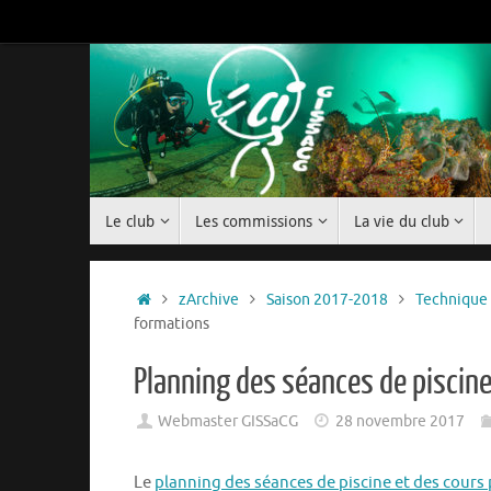
Passer
au
contenu
Passer
Le club
Les commissions
La vie du club
au
contenu
Accueil
zArchive
Saison 2017-2018
Technique
formations
Planning des séances de piscine
Webmaster GISSaCG
28 novembre 2017
Le
planning des séances de piscine et des cours