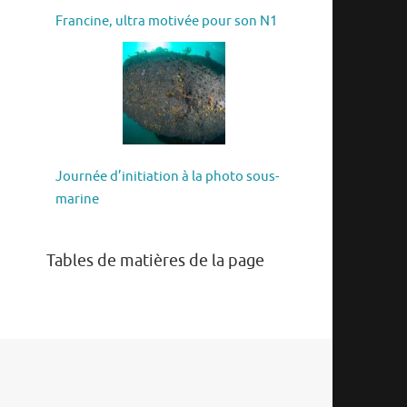
Francine, ultra motivée pour son N1
Journée d’initiation à la photo sous-
marine
Tables de matières de la page