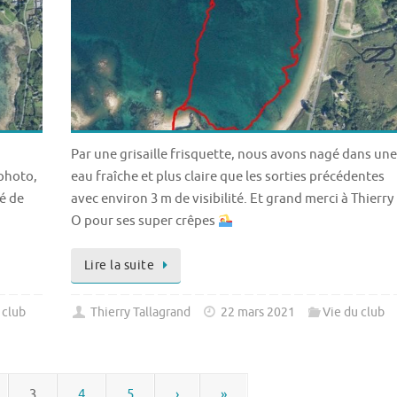
Par une grisaille frisquette, nous avons nagé dans une
 photo,
eau fraîche et plus claire que les sorties précédentes
té de
avec environ 3 m de visibilité. Et grand merci à Thierry
O pour ses super crêpes
Lire la suite
 club
Thierry Tallagrand
22 mars 2021
Vie du club
3
4
5
›
»