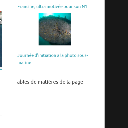
Francine, ultra motivée pour son N1
Journée d’initiation à la photo sous-
marine
Tables de matières de la page