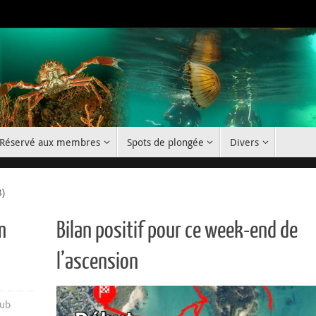
Réservé aux membres
Spots de plongée
Divers
3)
m
Bilan positif pour ce week-end de
l’ascension
lub