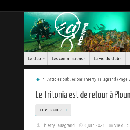
Passer
au
contenu
Passer
Le club
Les commissions
La vie du club
au
contenu
Accueil
Articles publiés par Thierry Tallagrand
(Page 
Le Tritonia est de retour à Plou
Lire la suite
Thierry Tallagrand
6 juin 2021
Vie du c