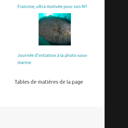
Francine, ultra motivée pour son N1
Journée d’initiation à la photo sous-
marine
Tables de matières de la page