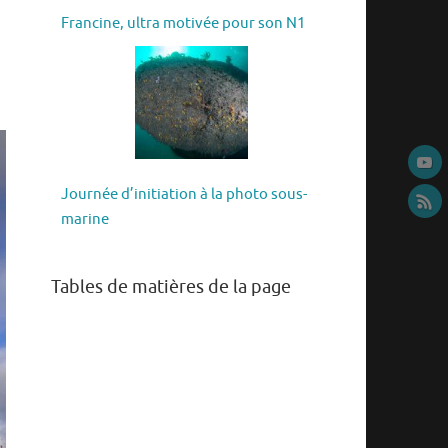
Francine, ultra motivée pour son N1
Journée d’initiation à la photo sous-
marine
Tables de matières de la page