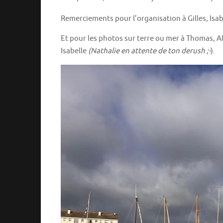
Remerciements pour l’organisation à Gilles, Isabe
Et pour les photos sur terre ou mer à Thomas, A
Isabelle
(Nathalie en attente de ton derush ;-
).