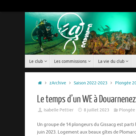
Passer
au
contenu
Passer
Le club
Les commissions
La vie du club
au
contenu
Accueil
zArchive
Saison 2022-2023
Plongée 2
Le temps d’un WE à Douarnenez
Isabelle Pettier
8 juillet 2023
Plongée
Un groupe de 14 plongeurs du Gissacg est parti l
juin 2023. Logement aux beaux gîtes de Plomarc