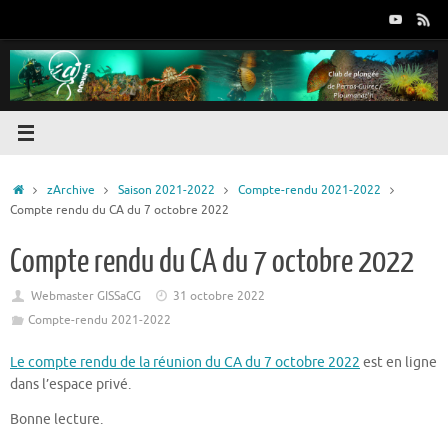
Passer
au
contenu
Accueil
zArchive
Saison 2021-2022
Compte-rendu 2021-2022
Compte rendu du CA du 7 octobre 2022
Compte rendu du CA du 7 octobre 2022
Webmaster GISSaCG
31 octobre 2022
Compte-rendu 2021-2022
Le compte rendu de la réunion du CA du 7 octobre 2022
est en ligne
dans l’espace privé.
Bonne lecture.