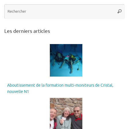
Re
Reche
po
:
Les derniers articles
Aboutissement de la formation multi-moniteurs de Cristal,
nouvelle N1