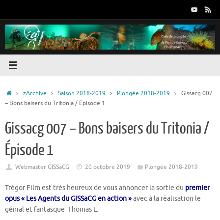
Passer
au
contenu
Accueil
zArchive
Saison 2018-2019
Plongée 2018-2019
Gissacg 007
– Bons baisers du Tritonia / Épisode 1
Gissacg 007 – Bons baisers du Tritonia /
Épisode 1
Webmaster GISSaCG
20 octobre 2019
Plongée 2018-2019
Trégor Film est très heureux de vous annoncer la sortie du
premier
opus « Les Agents du GISSaCG en action »
avec à la réalisation le
génial et fantasque Thomas L.