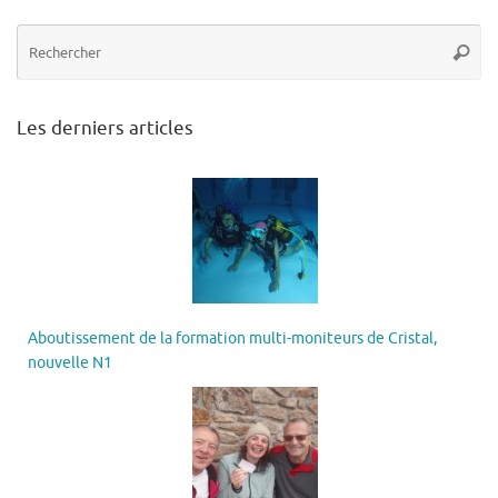
Re
Reche
po
:
Les derniers articles
Aboutissement de la formation multi-moniteurs de Cristal,
nouvelle N1