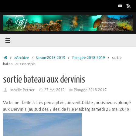
Passer
au
contenu
Accueil
zArchive
Saison 2018-2019
Plongée 2018-2019
sortie
bateau aux dervinis
sortie bateau aux dervinis
Isabelle Pettier
27 mai 2019
Plongée 2018-2019
Vu la mer belle à très peu agitée, un vent faible , nous avons plongé
aux Dervinis (au sud des 7 iles, de l’ile Malban) samedi 25 mai 2019