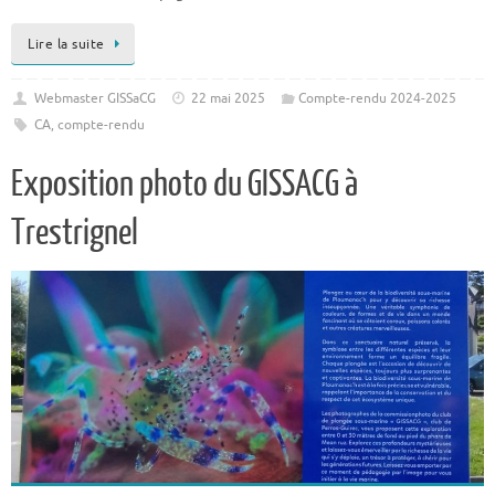
Lire la suite
Webmaster GISSaCG
22 mai 2025
Compte-rendu 2024-2025
CA
,
compte-rendu
Exposition photo du GISSACG à
Trestrignel