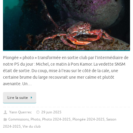
Plongée « photo » transformée en sortie club par l’intermédiaire de
notre P5 du jour : Michel, ce matin à Pors Kamor. La vedette SNSM
était de sortie. Du coup, mise à l’eau sur le côté de la cale, une
certaine brume du large recouvrait une mer calme et plutôt
avenante. Un…
Lire la suite
Yann Querrec
29 juin 2025
Commissions
,
Photo
,
Photo 2024-2025
,
Plongée 2024-2025
,
Saison
2024-2025
,
Vie du club