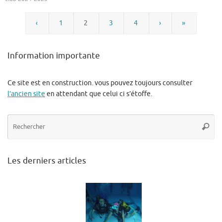
‹
1
2
3
4
›
»
Information importante
Ce site est en construction. vous pouvez toujours consulter
l’ancien site
en attendant que celui ci s’étoffe.
Re
Reche
po
:
Les derniers articles