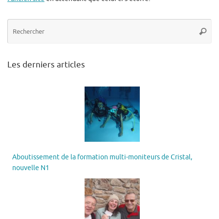
Re
Reche
po
:
Les derniers articles
Aboutissement de la formation multi-moniteurs de Cristal,
nouvelle N1